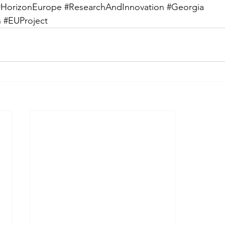
#HorizonEurope
#ResearchAndInnovation
#Georgia
n
#EUProject